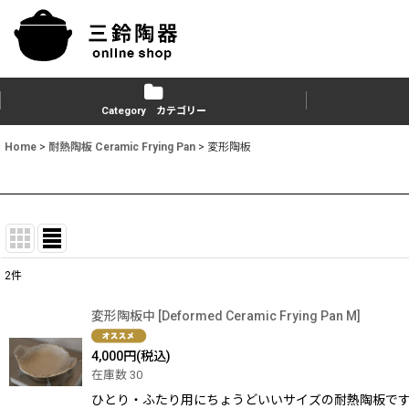
Category カテゴリー
Home
>
耐熱陶板 Ceramic Frying Pan
>
変形陶板
2
件
表示数
:
変形陶板中
[
Deformed Ceramic Frying Pan M
]
並び順
:
4,000
円
(税込)
在庫数 30
ひとり・ふたり用にちょうどいいサイズの耐熱陶板です