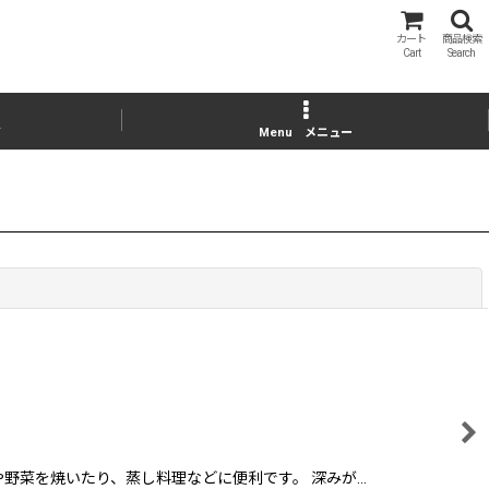
カート
商品検索
Cart
Search
ジ
Menu メニュー
閉じる
野菜を焼いたり、蒸し料理などに便利です。 深みが…